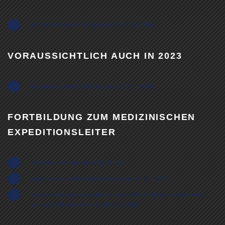
arztefortbildungen-hurtigruten.pdf
(766,2 KiB)
VORAUSSICHTLICH AUCH IN 2023
hurtigruten-arztefortbildungen.pdf
(897,6 KiB)
FORTBILDUNG ZUM MEDIZINISCHEN
EXPEDITIONSLEITER
decksplan-ms-fram.pdf
(353,3 KiB)
programm-expeditionsmedizin-praxis.pdf
(2,0 MiB)
reiseanmeldung-kompaktkurs-expeditionsmedizin-qualfizierung-
med-expedtionsleiter-2-0.pdf
(23,2 KiB)