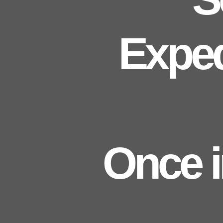
Exped
Once i