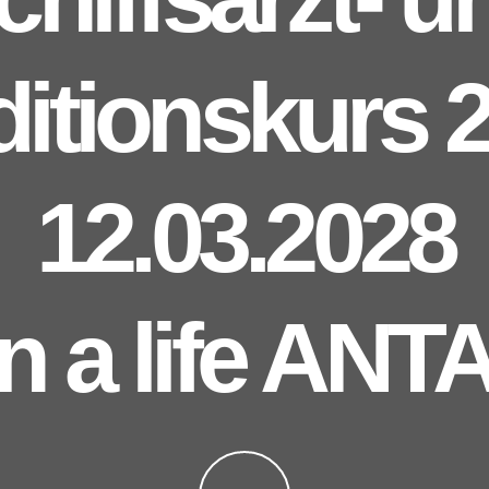
itionskurs 26
12.03.2028
n a life AN